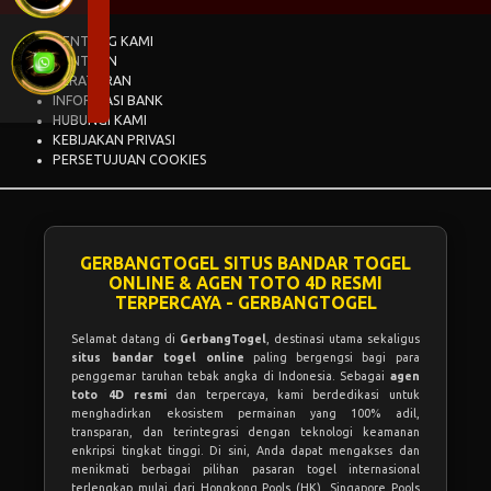
TENTANG KAMI
BANTUAN
PERATURAN
INFORMASI BANK
HUBUNGI KAMI
KEBIJAKAN PRIVASI
PERSETUJUAN COOKIES
GERBANGTOGEL SITUS BANDAR TOGEL
ONLINE & AGEN TOTO 4D RESMI
TERPERCAYA - GERBANGTOGEL
Selamat datang di
GerbangTogel
, destinasi utama sekaligus
situs bandar togel online
paling bergengsi bagi para
penggemar taruhan tebak angka di Indonesia. Sebagai
agen
toto 4D resmi
dan terpercaya, kami berdedikasi untuk
menghadirkan ekosistem permainan yang 100% adil,
transparan, dan terintegrasi dengan teknologi keamanan
enkripsi tingkat tinggi. Di sini, Anda dapat mengakses dan
menikmati berbagai pilihan pasaran togel internasional
terlengkap mulai dari Hongkong Pools (HK), Singapore Pools