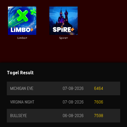
Limbo+
Spire+
Togel Result
MICHIGAN EVE
07-08-2026
6464
VIRGINIA NIGHT
07-08-2026
7606
BULLSEYE
06-08-2026
7598