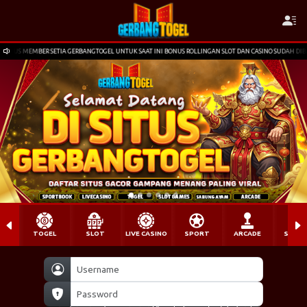
US MEMBER SETIA GERBANGTOGEL UNTUK SAAT INI BONUS ROLLINGAN SLOT DAN CASINO SUDAH DIBAGIKA
TOGEL
SLOT
LIVE CASINO
SPORT
ARCADE
SABU