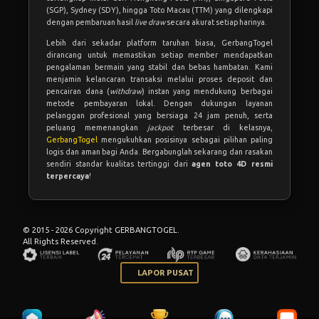
(SGP), Sydney (SDY), hingga Toto Macau (TTM) yang dilengkapi
dengan pembaruan hasil
live draw
secara akurat setiap harinya.
Lebih dari sekadar platform taruhan biasa, GerbangTogel
dirancang untuk memastikan setiap member mendapatkan
pengalaman bermain yang stabil dan bebas hambatan. Kami
menjamin kelancaran transaksi melalui proses deposit dan
pencairan dana (
withdraw
) instan yang mendukung berbagai
metode pembayaran lokal. Dengan dukungan layanan
pelanggan profesional yang bersiaga 24 jam penuh, serta
peluang memenangkan
jackpot
terbesar di kelasnya,
GerbangTogel
mengukuhkan posisinya sebagai pilihan paling
logis dan aman bagi Anda. Bergabunglah sekarang dan rasakan
sendiri standar kualitas tertinggi dari
agen toto 4D resmi
terpercaya
!
© 2015 - 2026 Copyright GERBANGTOGEL.
All Rights Reserved.
LAPOR PUSAT