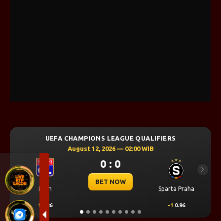
LEAGUE QUALIFIERS
UEFA CHAMPIONS LEAGU
26 — 02:00 WIB
August 12, 2026 — 0
: 0
0 : 0
Previous
Next
 NOW
BET NOW
Sparta Praha
SK Sturm Graz
-1
0.96
-0.5
0.95