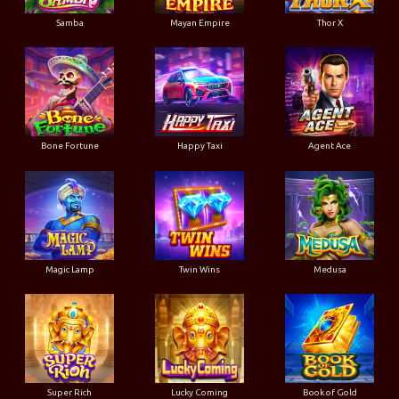
Samba
Mayan Empire
Thor X
Bone Fortune
Happy Taxi
Agent Ace
Magic Lamp
Twin Wins
Medusa
Super Rich
Lucky Coming
Book of Gold