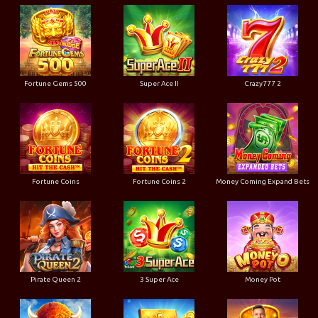
Fortune Gems 500
Super Ace II
Crazy777 2
Fortune Coins
Fortune Coins 2
Money Coming Expand Bets
Pirate Queen 2
3 Super Ace
Money Pot