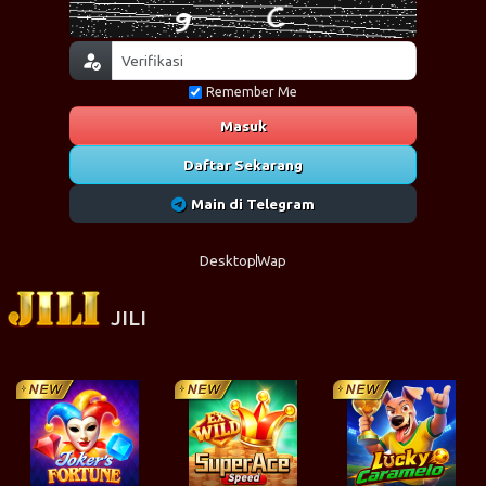
Remember Me
Masuk
Daftar Sekarang
Main di Telegram
Desktop
Wap
JILI