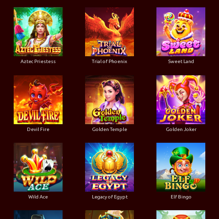
Aztec Priestess
Trial of Phoenix
Sweet Land
Devil Fire
Golden Temple
Golden Joker
Wild Ace
Legacy of Egypt
Elf Bingo