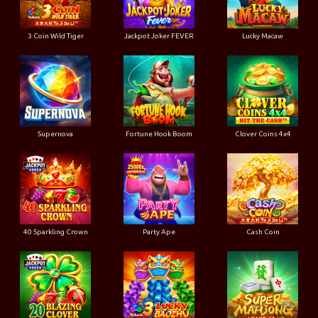
3 Coin Wild Tiger
Jackpot Joker FEVER
Lucky Macaw
Supernova
Fortune Hook Boom
Clover Coins 4x4
40 Sparkling Crown
Party Ape
Cash Coin