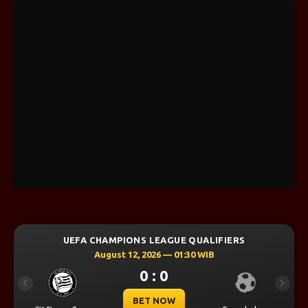
UEFA CHAMPIONS LEAGUE QUALIFIERS
August 12, 2026 — 01:30 WIB
0 : 0
Previous
Next
BET NOW