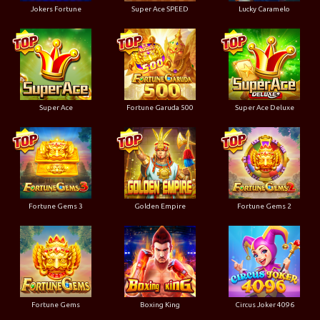
Jokers Fortune
Super Ace SPEED
Lucky Caramelo
Super Ace
Fortune Garuda 500
Super Ace Deluxe
Fortune Gems 3
Golden Empire
Fortune Gems 2
Fortune Gems
Boxing King
Circus Joker 4096